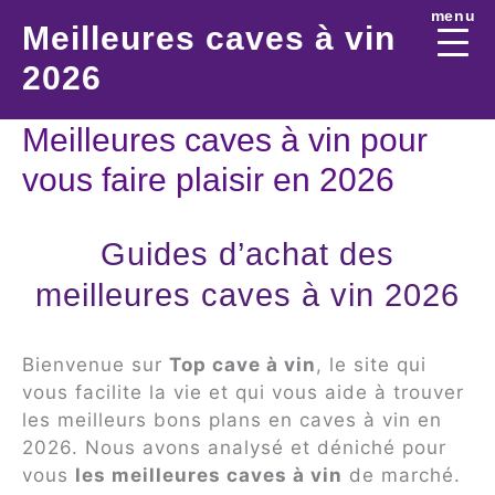
Aller
menu
Meilleures caves à vin
au
contenu
2026
Meilleures caves à vin pour
vous faire plaisir en 2026
Guides d’achat des
meilleures caves à vin 2026
Bienvenue sur
Top cave à vin
, le site qui
vous facilite la vie et qui vous aide à trouver
les meilleurs bons plans en caves à vin en
2026. Nous avons analysé et déniché pour
vous
les meilleures caves à vin
de marché.