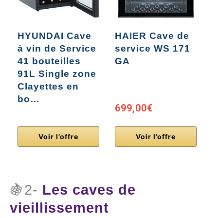
HYUNDAI Cave
HAIER Cave de
C
à vin de Service
service WS 171
41 bouteilles
GA
91L Single zone
Clayettes en
bo…
699,00€
Voir l’offre
Voir l’offre
🍇2-
Les caves de
vieillissement