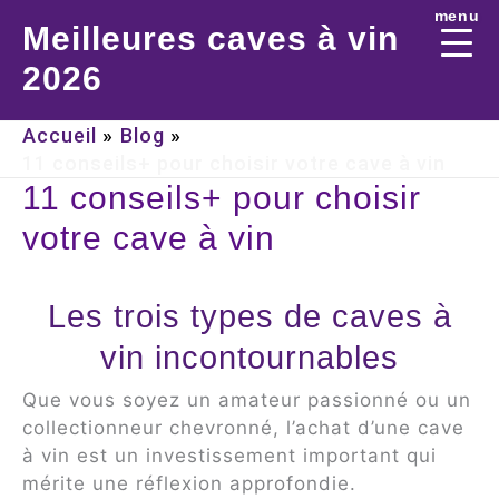
Aller
menu
Meilleures caves à vin
au
contenu
2026
Accueil
Blog
11 conseils+ pour choisir votre cave à vin
11 conseils+ pour choisir
votre cave à vin
Les trois types de caves à
vin incontournables
Que vous soyez un amateur passionné ou un
collectionneur chevronné, l’achat d’une cave
à vin est un investissement important qui
mérite une réflexion approfondie.