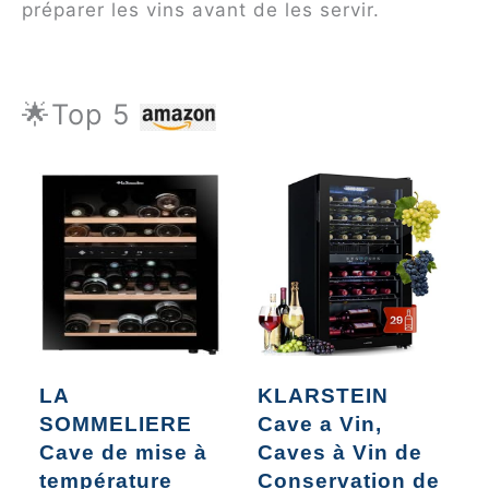
préparer les vins avant de les servir.
🌟Top 5
LA
KLARSTEIN
SOMMELIERE
Cave a Vin,
B
Cave de mise à
Caves à Vin de
v
température
Conservation de
p