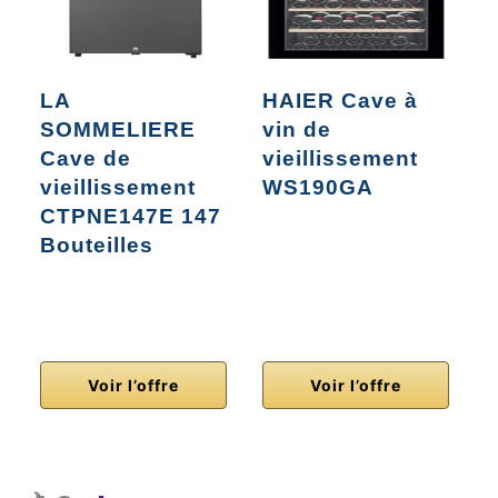
LA
HAIER Cave à
SOMMELIERE
vin de
C
Cave de
vieillissement
V
vieillissement
WS190GA
R
CTPNE147E 147
s
Bouteilles
P
P
2
Voir l’offre
Voir l’offre