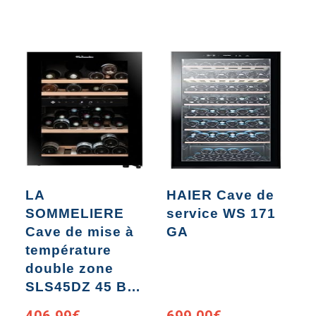
LA
HAIER Cave de
H
SOMMELIERE
service WS 171
v
Cave de mise à
GA
température
double zone
SLS45DZ 45 B…