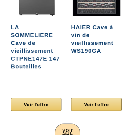
LA
HAIER Cave à
SOMMELIERE
vin de
C
Cave de
vieillissement
V
vieillissement
WS190GA
R
CTPNE147E 147
s
Bouteilles
2
Voir l’offre
Voir l’offre
voir
sur