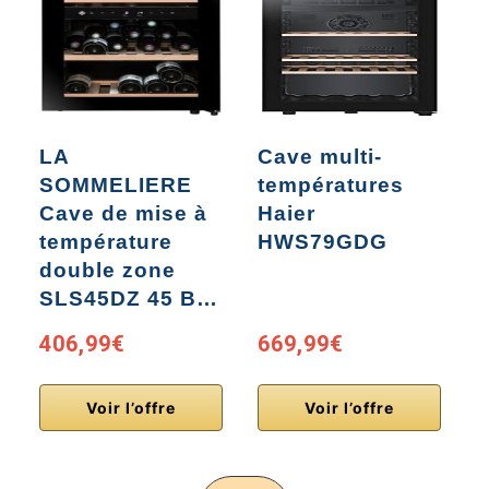
LA
Cave multi-
SOMMELIERE
températures
B
Cave de mise à
Haier
v
température
HWS79GDG
p
double zone
SLS45DZ 45 B…
406,99€
669,99€
Voir l’offre
Voir l’offre