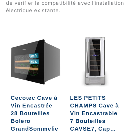
de vérifier la compatibilité avec l’installation
électrique existante.
Cecotec Cave à
LES PETITS
C
Vin Encastrée
CHAMPS Cave à
V
28 Bouteilles
Vin Encastrable
5
Bolero
7 Bouteilles
B
GrandSommelie
CAVSE7, Cap…