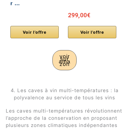
r …
r
299,00€
Voir l’offre
Voir l’offre
voir
sur
ama
zon
4. Les caves à vin multi-températures : la
polyvalence au service de tous les vins
Les caves multi-températures révolutionnent
l’approche de la conservation en proposant
plusieurs zones climatiques indépendantes