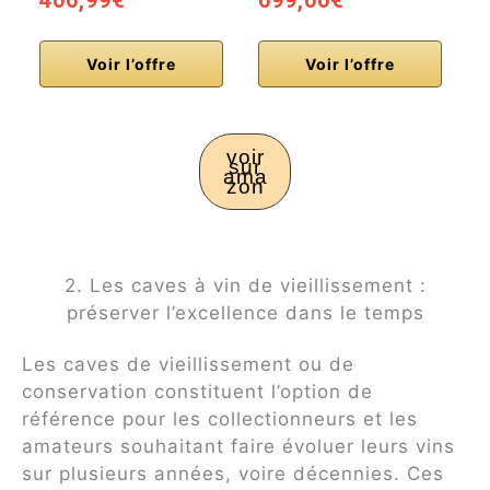
406,99€
699,00€
5
Voir l’offre
Voir l’offre
voir
sur
ama
zon
2. Les caves à vin de vieillissement :
préserver l’excellence dans le temps
Les caves de vieillissement ou de
conservation constituent l’option de
référence pour les collectionneurs et les
amateurs souhaitant faire évoluer leurs vins
sur plusieurs années, voire décennies. Ces